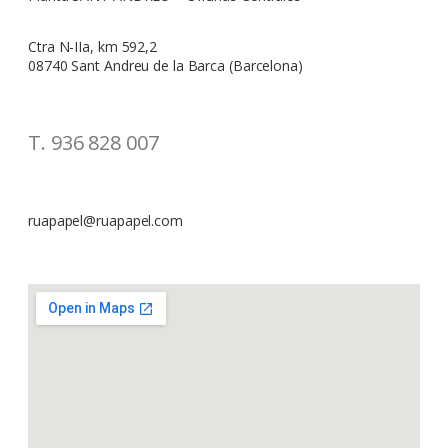
Ctra N-IIa, km 592,2
08740 Sant Andreu de la Barca (Barcelona)
T. 936 828 007
ruapapel@ruapapel.com